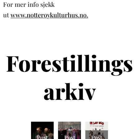
For mer info sjekk
ut
www.notteroykulturhus.no.
Forestillings
arkiv
Post
Post
Post